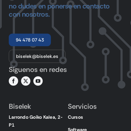
no dudes en ponerse en contacto
con nosotros.
94 478 07 43
biselek@biselek.es
Síguenos en redes
Biselek
Servicios
Larrondo Goiko Kalea, 2-
Cursos
P1
Software