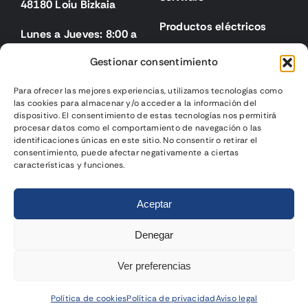
48180 Loiu Bizkaia
Productos eléctricos
Lunes a Jueves: 8:00 a
18:00
Gestionar consentimiento
Viernes: 8:00 a 15:00
Para ofrecer las mejores experiencias, utilizamos tecnologías como
las cookies para almacenar y/o acceder a la información del
Legal
dispositivo. El consentimiento de estas tecnologías nos permitirá
procesar datos como el comportamiento de navegación o las
identificaciones únicas en este sitio. No consentir o retirar el
Aviso legal
consentimiento, puede afectar negativamente a ciertas
características y funciones.
Política de privacidad
2022 | Biselek Integración SL |
Página web diseñada
por
Política de cookies
Aceptar
Gurenet Teknologia
Condiciones de venta
Denegar
Ver preferencias
Política de cookies
Política de privacidad
Aviso legal