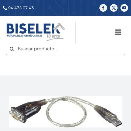
Saltar
94 478 07 43
al
contenido
Togg
Navig
Buscar:
INICIO
NOSOTROS
SERVICIOS
TIENDA
NOTICIAS