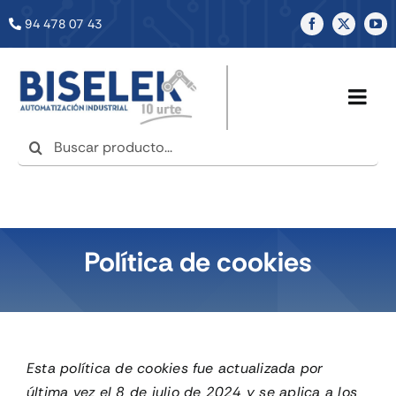
Saltar
94 478 07 43
al
contenido
Togg
Navig
Buscar:
INICIO
NOSOTROS
Política de cookies
SERVICIOS
TIENDA
Esta política de cookies fue actualizada por
NOTICIAS
última vez el 8 de julio de 2024 y se aplica a los