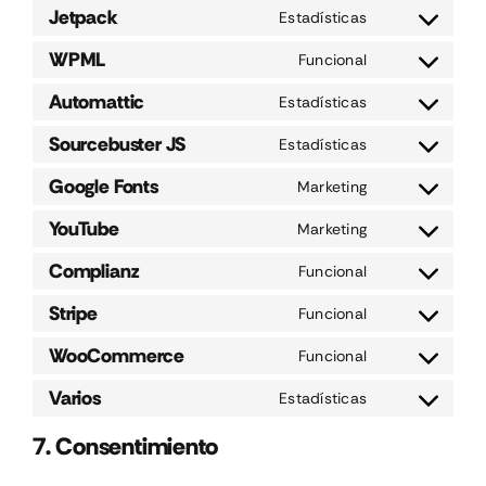
to
Jetpack
Estadísticas
wordpress
Consent
service
to
WPML
Funcional
google-
Consent
service
analytics
to
Automattic
Estadísticas
jetpack
Consent
service
to
Sourcebuster JS
Estadísticas
wpml
Consent
service
to
Google Fonts
Marketing
automattic
Consent
service
to
YouTube
Marketing
sourcebuster
Consent
service
js
to
Complianz
Funcional
google-
Consent
service
fonts
to
Stripe
Funcional
youtube
Consent
service
to
WooCommerce
Funcional
complianz
Consent
service
to
Varios
Estadísticas
stripe
Consent
service
to
7. Consentimiento
woocommerc
service