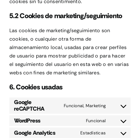
cookies sin tu consentimiento.
5.2 Cookies de marketing/seguimiento
Las cookies de marketing/seguimiento son
cookies, o cualquier otra forma de
almacenamiento local, usadas para crear perfiles
de usuario para mostrar publicidad o para hacer
el seguimiento del usuario en esta web o en varias
webs con fines de marketing similares.
6. Cookies usadas
Google
Funcional, Marketing
reCAPTCHA
Consent
to
WordPress
Funcional
service
Consent
google-
to
Google Analytics
Estadísticas
Consent
recaptcha
service