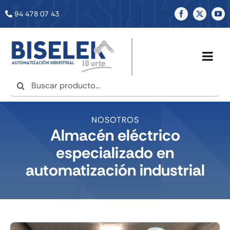
Saltar
94 478 07 43
al
contenido
Togg
Navig
Buscar:
INICIO
NOSOTROS
NOSOTROS
Almacén eléctrico
especializado en
SERVICIOS
automatización industrial
TIENDA
NOTICIAS