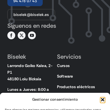
94 478 07 43
biselek@biselek.es
Síguenos en redes
Biselek
Servicios
Larrondo Goiko Kalea, 2-
Cursos
P1
Software
48180 Loiu Bizkaia
Productos eléctricos
Lunes a Jueves: 8:00 a
18:00
Gestionar consentimiento
Viernes: 8:00 a 15:00
Para ofrecer las mejores experiencias, utilizamos tecnologías como