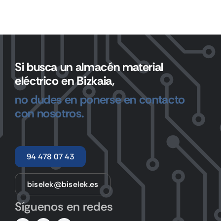
Si busca un almacén material
eléctrico en Bizkaia,
no dudes en ponerse en contacto
con nosotros.
94 478 07 43
biselek@biselek.es
Síguenos en redes