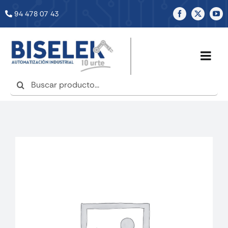
Saltar
94 478 07 43
al
contenido
Togg
Navig
Buscar:
INICIO
NOSOTROS
SERVICIOS
TIENDA
NOTICIAS