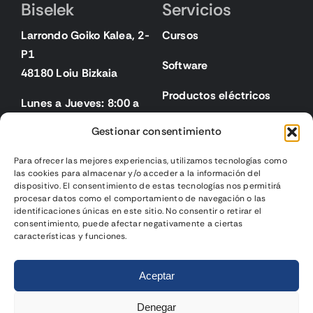
Biselek
Servicios
Larrondo Goiko Kalea, 2-
Cursos
P1
Software
48180 Loiu Bizkaia
Productos eléctricos
Lunes a Jueves: 8:00 a
18:00
Gestionar consentimiento
Viernes: 8:00 a 15:00
Para ofrecer las mejores experiencias, utilizamos tecnologías como
las cookies para almacenar y/o acceder a la información del
Legal
dispositivo. El consentimiento de estas tecnologías nos permitirá
procesar datos como el comportamiento de navegación o las
identificaciones únicas en este sitio. No consentir o retirar el
Aviso legal
consentimiento, puede afectar negativamente a ciertas
características y funciones.
Política de privacidad
2025 | Biselek Integración SL |
Página web diseñada
por
Política de cookies
Aceptar
Gurenet Teknologia
Condiciones de venta
Denegar