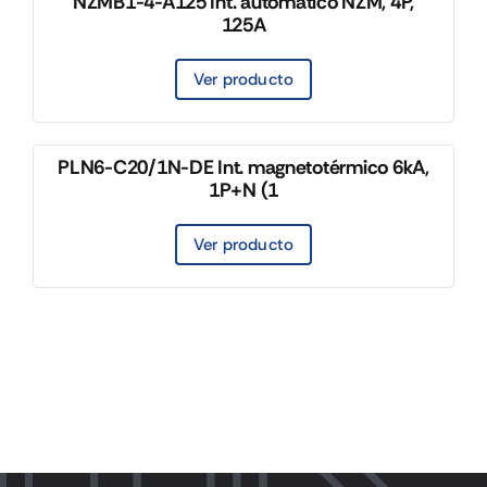
NZMB1-4-A125 Int. automático NZM, 4P,
125A
Ver producto
PLN6-C20/1N-DE Int. magnetotérmico 6kA,
1P+N (1
Ver producto