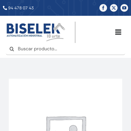
Saltar
94 478 07 43
al
contenido
Togg
Navig
Buscar:
INICIO
NOSOTROS
SERVICIOS
TIENDA
NOTICIAS