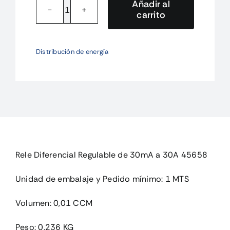
Añadir al
carrito
RGU-
10-
230V
Distribución de energía
Rele
Diferencial
Regulable
de
30mA
a
cantidad
Rele Diferencial Regulable de 30mA a 30A 45658
Unidad de embalaje y Pedido mínimo: 1 MTS
Volumen: 0,01 CCM
Peso: 0,236 KG