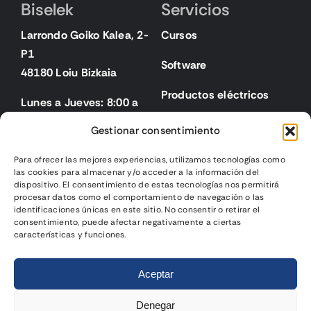
Biselek
Servicios
Larrondo Goiko Kalea, 2-
Cursos
P1
Software
48180 Loiu Bizkaia
Productos eléctricos
Lunes a Jueves: 8:00 a
18:00
Gestionar consentimiento
Viernes: 8:00 a 15:00
Para ofrecer las mejores experiencias, utilizamos tecnologías como
las cookies para almacenar y/o acceder a la información del
Legal
dispositivo. El consentimiento de estas tecnologías nos permitirá
procesar datos como el comportamiento de navegación o las
identificaciones únicas en este sitio. No consentir o retirar el
Aviso legal
consentimiento, puede afectar negativamente a ciertas
características y funciones.
Política de privacidad
2025 | Biselek Integración SL |
Página web diseñada
por
Política de cookies
Aceptar
Gurenet Teknologia
Condiciones de venta
Denegar