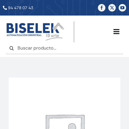
Saltar
94 478 07 43
al
contenido
Togg
Navig
Buscar:
INICIO
NOSOTROS
SERVICIOS
TIENDA
NOTICIAS