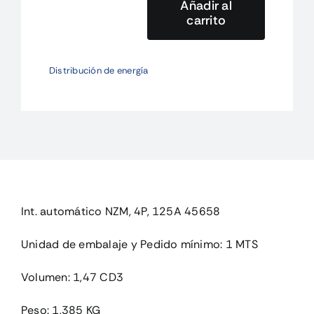
Añadir al
carrito
NZMB1-
4-
A125
Distribución de energía
Int.
automático
NZM,
4P,
125A
cantidad
Int. automático NZM, 4P, 125A 45658
Unidad de embalaje y Pedido mínimo: 1 MTS
Volumen: 1,47 CD3
Peso: 1,385 KG