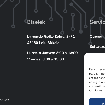
Biselek
Servi
Larrondo Goiko Kalea, 2-P1
Cursos
48180 Loiu Bizkaia
Softwar
Lunes a Jueves: 8:00 a 18:00
Producto
Viernes: 8:00 a 15:00
Para ofrece
para almace
estas tecn
navegación o
consentimie
funciones.
nologia
A