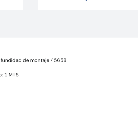
prolongador,
L=600mm,
max.
profun
cantidad
ofundidad de montaje 45658
o: 1 MTS