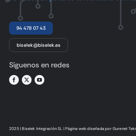
94 478 07 43
biselek@biselek.es
Síguenos en redes
2025 | Biselek Integración SL |
Página web diseñada
por Gurenet Tek