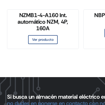
NZMB1-4-A160 Int.
NBP-
automático NZM, 4P,
160A
Ver producto
Si busca un almacén material eléctrico en
no dudes en ponerse en contacto con no