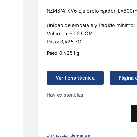
NZM3/4-XV6 Eje prolongador, L=600m
Unidad de embalaje y Pedido mínimo:
Volumen: 61,2 CCM
Peso: 0,425 KG
Peso
0,425 kg
Ver ficha técnica
Página 
Hay existencias
NZM3/4-
XV6
Eje
Distribución de energía