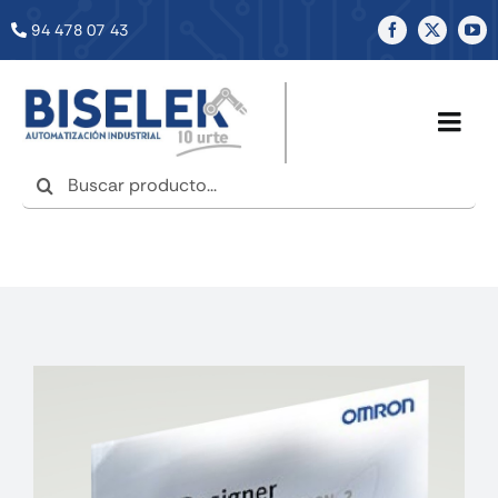
Saltar
94 478 07 43
al
contenido
Togg
Navig
Buscar:
INICIO
NOSOTROS
SERVICIOS
TIENDA
NOTICIAS