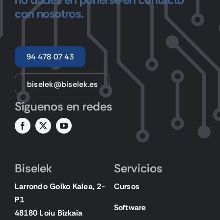
con nosotros.
94 478 07 43
biselek@biselek.es
Síguenos en redes
Biselek
Servicios
Larrondo Goiko Kalea, 2-
Cursos
P1
Software
48180 Loiu Bizkaia