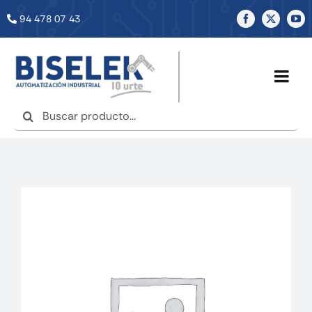
Saltar
94 478 07 43
al
contenido
Togg
Navig
Buscar:
INICIO
NOSOTROS
SERVICIOS
TIENDA
NOTICIAS