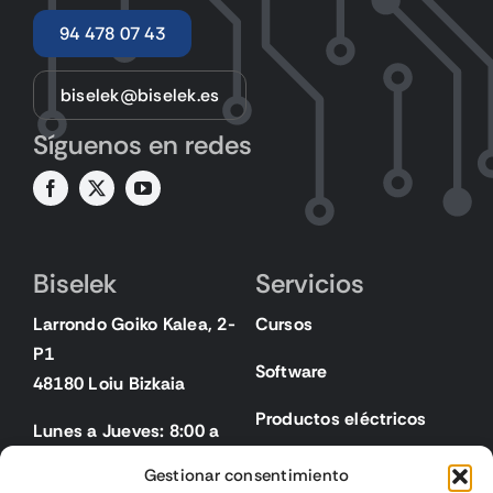
94 478 07 43
biselek@biselek.es
Síguenos en redes
Biselek
Servicios
Larrondo Goiko Kalea, 2-
Cursos
P1
Software
48180 Loiu Bizkaia
Productos eléctricos
Lunes a Jueves: 8:00 a
18:00
Gestionar consentimiento
Viernes: 8:00 a 15:00