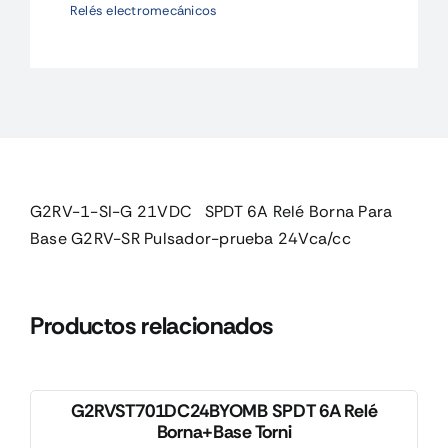
Relés electromecánicos
Relé
Borna
Para
Base
G
cantidad
G2RV-1-SI-G 21VDC SPDT 6A Relé Borna Para
Base G2RV-SR Pulsador-prueba 24Vca/cc
Productos relacionados
G2RVST701DC24BYOMB SPDT 6A Relé
Borna+Base Torni