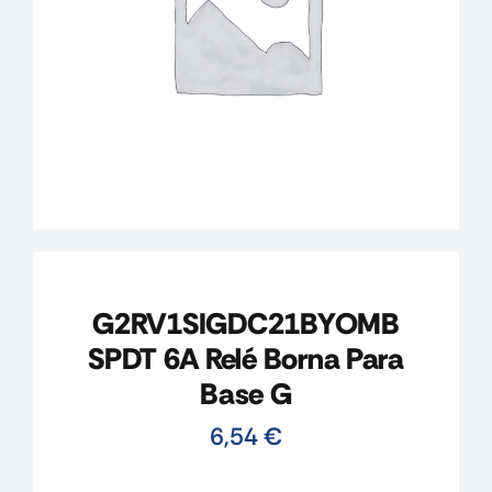
CONTACTO
MI CUENTA
CARRITO
G2RV1SIGDC21BYOMB
SPDT 6A Relé Borna Para
Base G
6,54
€