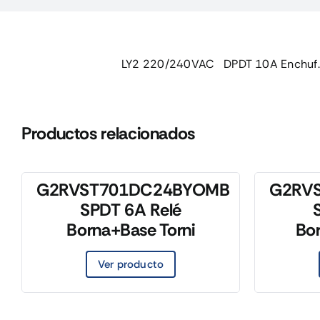
LY2 220/240VAC DPDT 10A Enchuf.
Productos relacionados
G2RVST701DC24BYOMB
G2RV
SPDT 6A Relé
Borna+Base Torni
Bo
Ver producto