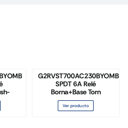
4BYOMB
G2RVST700AC230BYOMB
é
SPDT 6A Relé
sh-
Borna+Base Torn
Ver producto