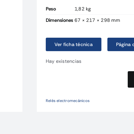
Peso
1,82 kg
Dimensiones
67 × 217 × 298 mm
Ver ficha técnica
Página 
Hay existencias
LY2220240AC
DPDT
10A
Relés electromecánicos
Enchuf./soldar
cantidad