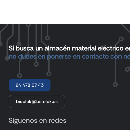
Si busca un almacén material eléctrico en
no dudes en ponerse en contacto con no
94 478 07 43
biselek@biselek.es
Síguenos en redes