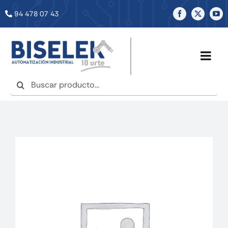
Saltar
94 478 07 43
al
contenido
Togg
Navig
Buscar:
INICIO
NOSOTROS
SERVICIOS
TIENDA
NOTICIAS