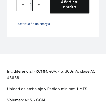
Añadir al
carrito
FRCMM-
40/4/03
Int.
Distribución de energía
diferencial
FRCMM,
40A,
4p,
3
cantidad
Int. diferencial FRCMM, 40A, 4p, 300mA, clase AC
45658
Unidad de embalaje y Pedido mínimo: 1 MTS
Volumen: 425,6 CCM