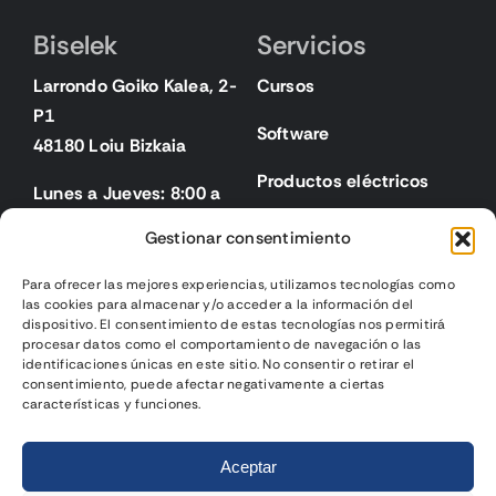
Biselek
Servicios
Larrondo Goiko Kalea, 2-
Cursos
P1
Software
48180 Loiu Bizkaia
Productos eléctricos
Lunes a Jueves: 8:00 a
18:00
Gestionar consentimiento
Viernes: 8:00 a 15:00
Para ofrecer las mejores experiencias, utilizamos tecnologías como
las cookies para almacenar y/o acceder a la información del
Legal
dispositivo. El consentimiento de estas tecnologías nos permitirá
procesar datos como el comportamiento de navegación o las
identificaciones únicas en este sitio. No consentir o retirar el
Aviso legal
consentimiento, puede afectar negativamente a ciertas
características y funciones.
Política de privacidad
2025 | Biselek Integración SL |
Página web diseñada
por
Política de cookies
Aceptar
Gurenet Teknologia