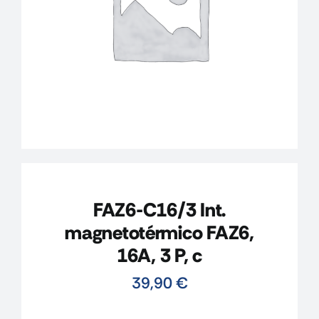
CONTACTO
MI CUENTA
CARRITO
FAZ6-C16/3 Int.
magnetotérmico FAZ6,
16A, 3 P, c
39,90
€