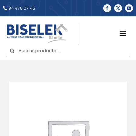
Saltar
94 478 07 43
al
contenido
Togg
Navig
Buscar:
INICIO
NOSOTROS
SERVICIOS
TIENDA
NOTICIAS