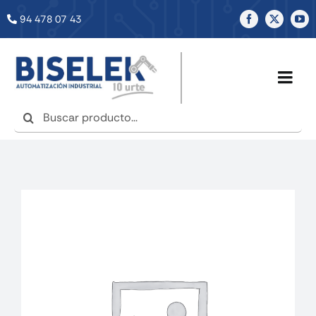
Saltar
94 478 07 43
al
contenido
Togg
Navig
Buscar:
INICIO
NOSOTROS
SERVICIOS
TIENDA
NOTICIAS