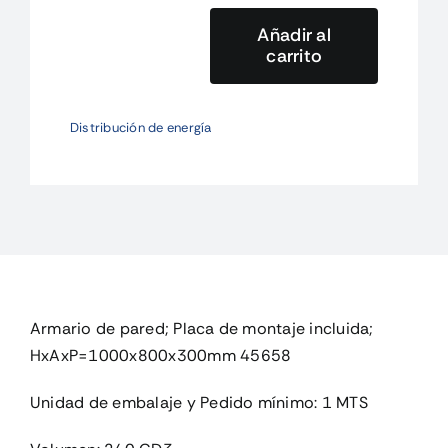
Añadir al
carrito
CS-
108/300
Armario
Distribución de energía
de
pared;
Placa
de
montaje
in
cantidad
Armario de pared; Placa de montaje incluida;
HxAxP=1000x800x300mm 45658
Unidad de embalaje y Pedido mínimo: 1 MTS