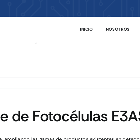
INICIO
NOSOTROS
e de Fotocélulas E3A
, ampliando las gamas de productos existentes en detecció