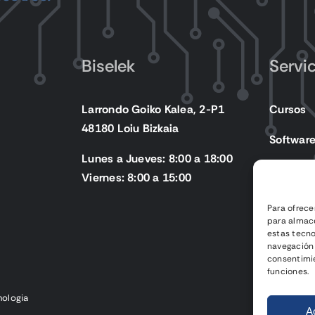
Biselek
Servi
Larrondo Goiko Kalea, 2-P1
Cursos
48180 Loiu Bizkaia
Softwar
Lunes a Jueves: 8:00 a 18:00
Producto
Viernes: 8:00 a 15:00
Para ofrece
para almace
estas tecn
navegación o
consentimie
funciones.
nologia
A