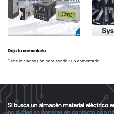
Curso SYSMAC
STUDIO 25-
27/11/2024
Deja tu comentario
Debe
iniciar sesión
para escribir un comentario.
Si busca un almacén material eléctrico en
no dudes en ponerse en contacto con no