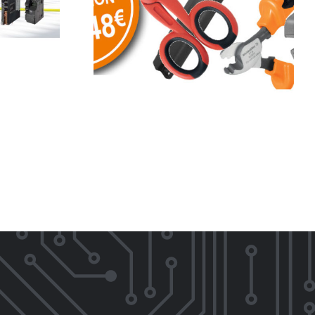
ción
MENOS es MÁS con
TAS 2024
OMRON,
entas de
PROMOCIÓN!
o y corte