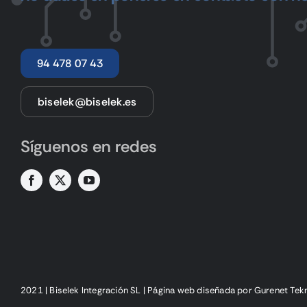
94 478 07 43
biselek@biselek.es
Síguenos en redes
2021 | Biselek Integración SL |
Página web diseñada
por Gurenet Tek