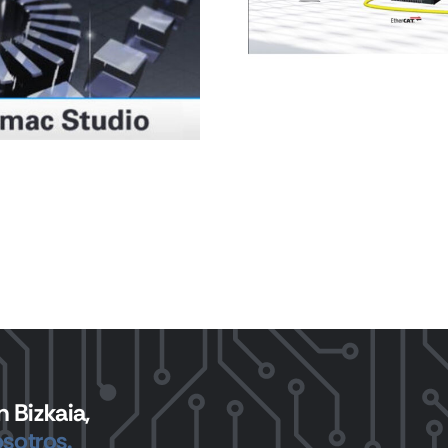
Promo
Oferta Promocional,
HERRAMIEN
¡los mejores precios
4 herrami
en controladores!
desaislad
 Bizkaia,
sotros.