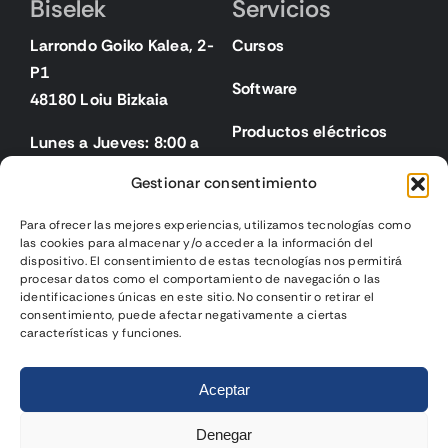
Biselek
Servicios
Larrondo Goiko Kalea, 2-
Cursos
P1
Software
48180 Loiu Bizkaia
Productos eléctricos
Lunes a Jueves: 8:00 a
18:00
Gestionar consentimiento
Viernes: 8:00 a 15:00
Para ofrecer las mejores experiencias, utilizamos tecnologías como
las cookies para almacenar y/o acceder a la información del
Legal
dispositivo. El consentimiento de estas tecnologías nos permitirá
procesar datos como el comportamiento de navegación o las
identificaciones únicas en este sitio. No consentir o retirar el
Aviso legal
consentimiento, puede afectar negativamente a ciertas
características y funciones.
Política de privacidad
2026 | Biselek Integración SL |
Página web diseñada
por
Política de cookies
Aceptar
Gurenet Teknologia
Condiciones de venta
Denegar