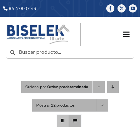
Saltar
94 478 07 43
al
contenido
Togg
Navig
Buscar:
INICIO
NOSOTROS
Ordena por
Orden predeterminado
SERVICIOS
Mostrar
12 productos
TIENDA
NOTICIAS