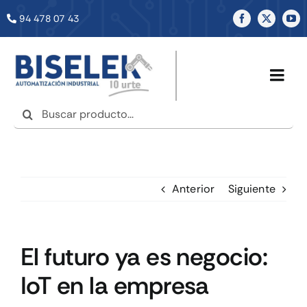
Saltar
94 478 07 43
al
contenido
Togg
Navig
Buscar:
INICIO
NOSOTROS
Anterior
Siguiente
SERVICIOS
El futuro ya es negocio:
TIENDA
IoT en la empresa
NOTICIAS