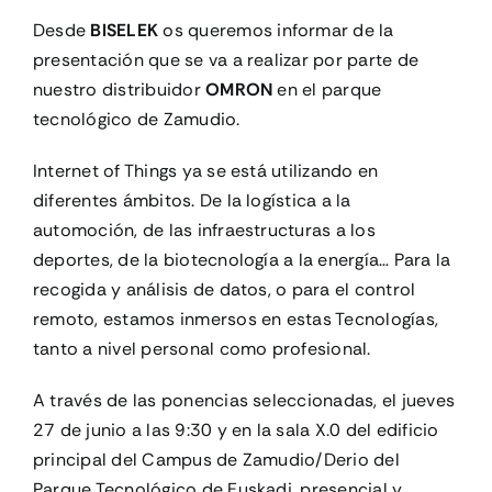
Desde
BISELEK
os queremos informar de la
CONTACTO
presentación que se va a realizar por parte de
nuestro distribuidor
OMRON
en el parque
tecnológico de Zamudio.
MI CUENTA
Internet of Things ya se está utilizando en
CARRITO
diferentes ámbitos. De la logística a la
automoción, de las infraestructuras a los
deportes, de la biotecnología a la energía… Para la
recogida y análisis de datos, o para el control
remoto, estamos inmersos en estas Tecnologías,
tanto a nivel personal como profesional.
A través de las ponencias seleccionadas, el jueves
27 de junio a las 9:30 y en la sala X.0 del edificio
principal del Campus de Zamudio/Derio del
Parque Tecnológico de Euskadi, presencial y