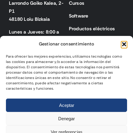
Larrondo Goiko Kalea, 2-
Cursos
P1
Software
48180 Loiu Bizkaia
Productos eléctricos
Lunes a Jueves: 8:00 a
18:00
Gestionar consentimiento
Viernes: 8:00 a 15:00
Para ofrecer las mejores experiencias, utilizamos tecnologías como
las cookies para almacenar y/o acceder a la información del
Legal
dispositivo. El consentimiento de estas tecnologías nos permitirá
procesar datos como el comportamiento de navegación o las
identificaciones únicas en este sitio. No consentir o retirar el
Aviso legal
consentimiento, puede afectar negativamente a ciertas
características y funciones.
Política de privacidad
2024 | Biselek Integración SL |
Página web diseñada
por
Política de cookies
Aceptar
Gurenet Teknologia
Condiciones de venta
Denegar
Ver preferencias