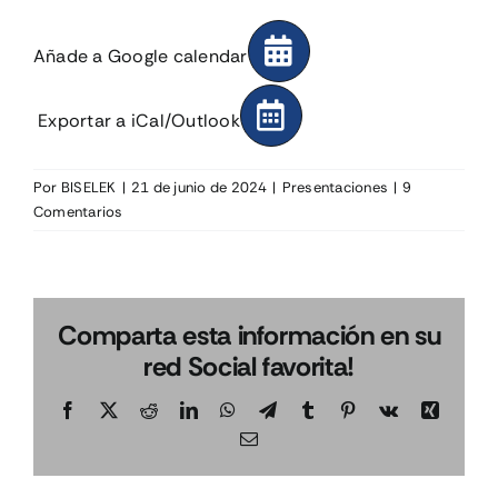
Añade a Google calendar
Exportar a iCal/Outlook
Por
BISELEK
|
21 de junio de 2024
|
Presentaciones
|
9
Comentarios
Comparta esta información en su
red Social favorita!
Facebook
X
Reddit
LinkedIn
WhatsApp
Telegram
Tumblr
Pinterest
Vk
Xing
Correo
electrónico