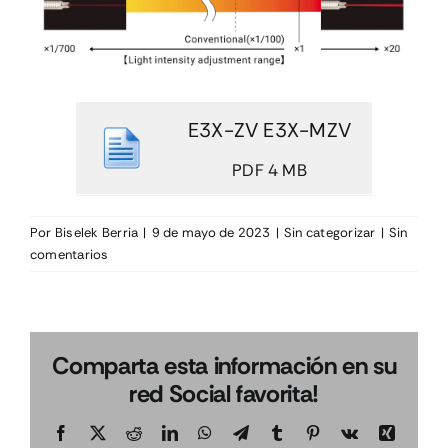
E3X-ZV E3X-MZV
PDF 4 MB
Por
Biselek Berria
|
9 de mayo de 2023
|
Sin categorizar
|
Sin
comentarios
Comparta esta información en su
red Social favorita!
Facebook
X
Reddit
LinkedIn
WhatsApp
Telegram
Tumblr
Pinterest
Vk
Xing