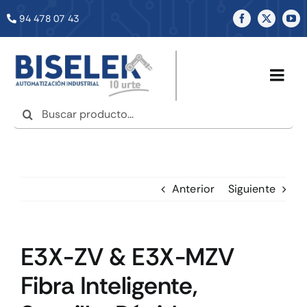
Saltar
94 478 07 43
al
contenido
Togg
Navig
Buscar:
INICIO
NOSOTROS
Anterior
Siguiente
SERVICIOS
E3X-ZV & E3X-MZV
TIENDA
Fibra Inteligente,
NOTICIAS