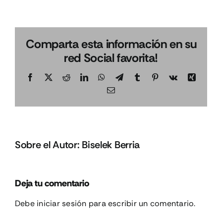
Comparta esta información en su
red Social favorita!
Facebook
X
Reddit
LinkedIn
WhatsApp
Telegram
Tumblr
Pinterest
Vk
Xing
Correo
electrónico
Sobre el Autor:
Biselek Berria
Deja tu comentario
Debe
iniciar sesión
para escribir un comentario.