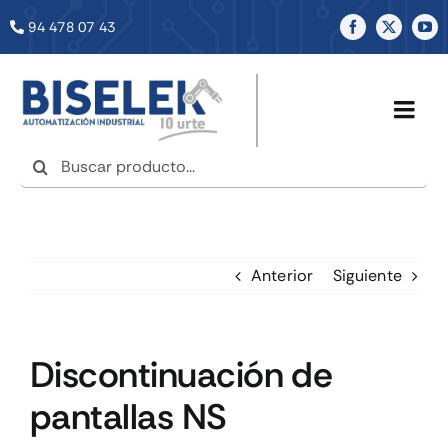
Saltar
94 478 07 43
al
contenido
Togg
Navig
Buscar:
INICIO
NOSOTROS
Anterior
Siguiente
SERVICIOS
Discontinuación de
TIENDA
pantallas NS
NOTICIAS