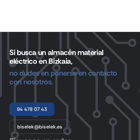
Si busca un almacén material
eléctrico en Bizkaia,
no dudes en ponerse en contacto
con nosotros.
94 478 07 43
biselek@biselek.es