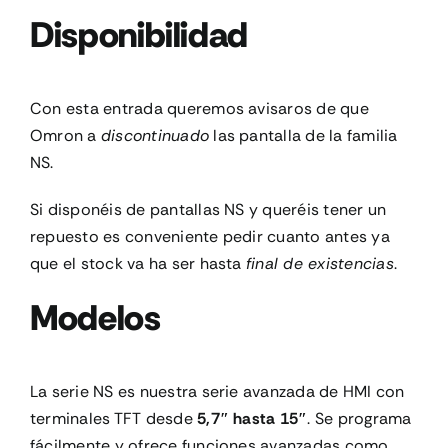
Disponibilidad
CONTACTO
Con esta entrada queremos avisaros de que
MI CUENTA
Omron a
discontinuado
las pantalla de la familia
NS.
CARRITO
Si disponéis de pantallas NS y queréis tener un
repuesto es conveniente pedir cuanto antes ya
que el stock va ha ser hasta
final de existencias
.
Modelos
La serie NS es nuestra serie avanzada de HMI con
terminales TFT desde
5,7″ hasta 15″
. Se programa
fácilmente y ofrece funciones avanzadas como