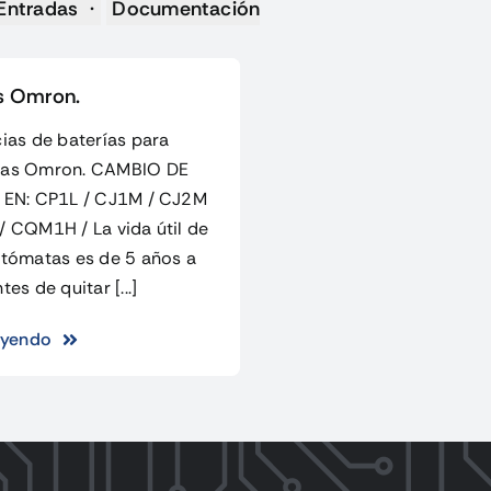
Entradas
Documentación
s Omron.
ias de baterías para
as Omron. CAMBIO DE
 EN: CP1L / CJ1M / CJ2M
 CQM1H / La vida útil de
utómatas es de 5 años a
es de quitar [...]
eyendo