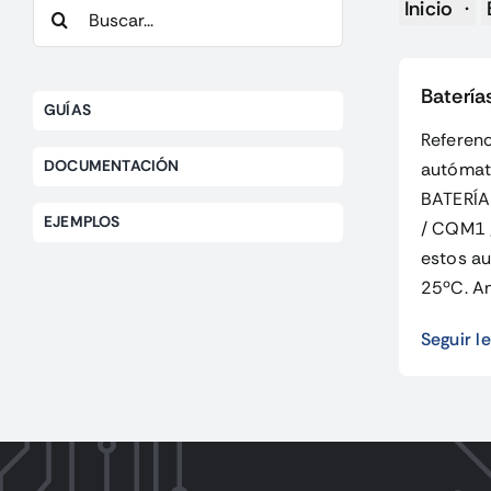
Buscar:
Inicio
Batería
GUÍAS
Referenc
DOCUMENTACIÓN
autómat
BATERÍA
EJEMPLOS
/ CQM1 /
estos a
25ºC. Ant
Seguir l