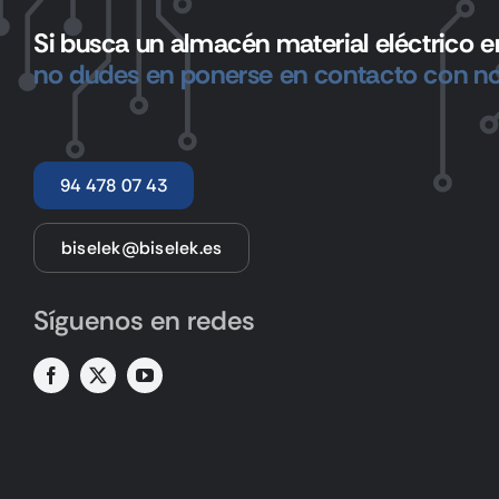
Si busca un almacén material eléctrico en
no dudes en ponerse en contacto con no
94 478 07 43
biselek@biselek.es
Síguenos en redes