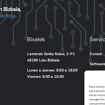
 Bizkaia,
sotros.
Biselek
Servi
Larrondo Goiko Kalea, 2-P1
Cursos
48180 Loiu Bizkaia
Softwar
Lunes a Jueves: 8:00 a 18:00
Producto
Viernes: 8:00 a 15:00
Para ofrece
para almace
estas tecn
navegación o
consentimie