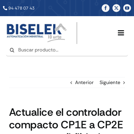
Saltar
94 478 07 43
al
contenido
Togg
Navig
Buscar:
INICIO
NOSOTROS
Anterior
Siguiente
SERVICIOS
Actualice el controlador
TIENDA
compacto CP1E a CP2E
NOTICIAS