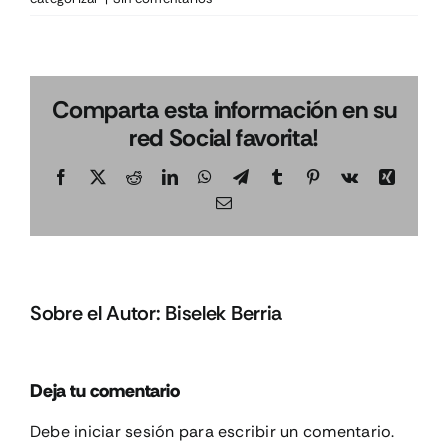
Comparta esta información en su
red Social favorita!
Facebook
X
Reddit
LinkedIn
WhatsApp
Telegram
Tumblr
Pinterest
Vk
Xing
Correo
electrónico
Sobre el Autor:
Biselek Berria
Deja tu comentario
Debe
iniciar sesión
para escribir un comentario.