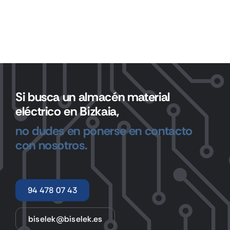
Si busca un almacén material
eléctrico en Bizkaia,
no dudes en ponerse en contacto
con nosotros.
94 478 07 43
biselek@biselek.es