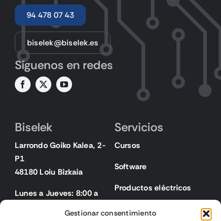
94 478 07 43
biselek@biselek.es
Síguenos en redes
Biselek
Servicios
Larrondo Goiko Kalea, 2-
Cursos
P1
Software
48180 Loiu Bizkaia
Productos eléctricos
Lunes a Jueves: 8:00 a
18:00
Gestionar consentimiento
Viernes: 8:00 a 15:00