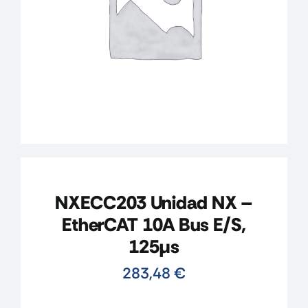
CONTACTO
MI CUENTA
CARRITO
NXECC203 Unidad NX –
EtherCAT 10A Bus E/S,
125µs
283,48
€