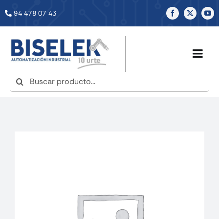
Saltar
94 478 07 43
al
contenido
Togg
Navig
Buscar:
INICIO
NOSOTROS
SERVICIOS
TIENDA
NOTICIAS