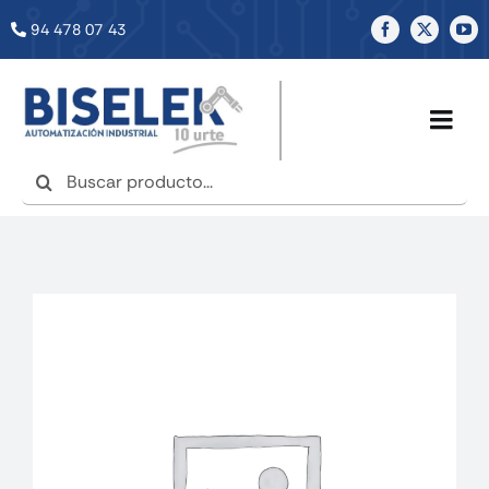
Saltar
94 478 07 43
al
contenido
Togg
Navig
Buscar:
INICIO
NOSOTROS
SERVICIOS
TIENDA
NOTICIAS