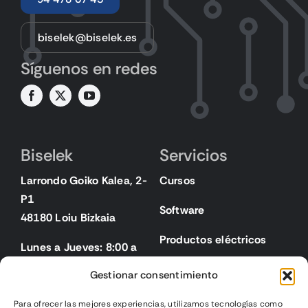
biselek@biselek.es
Síguenos en redes
Biselek
Servicios
Larrondo Goiko Kalea, 2-
Cursos
P1
Software
48180 Loiu Bizkaia
Productos eléctricos
Lunes a Jueves: 8:00 a
18:00
Gestionar consentimiento
Viernes: 8:00 a 15:00
Para ofrecer las mejores experiencias, utilizamos tecnologías como