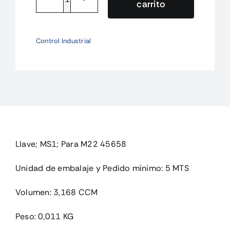
carrito
M22-
ES-
MS1
Control Industrial
Llave;
MS1;
Para
M22
cantidad
Llave; MS1; Para M22 45658
Unidad de embalaje y Pedido mínimo: 5 MTS
Volumen: 3,168 CCM
Peso: 0,011 KG