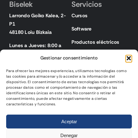
Biselek
Servicios
Larrondo Goiko Kalea, 2-
Cursos
P1
Software
48180 Loiu Bizkaia
Productos eléctricos
Lunes a Jueves: 8:00 a
18:00
Gestionar consentimiento
Viernes: 8:00 a 15:00
Para ofrecer las mejores experiencias, utilizamos tecnologías como
las cookies para almacenar y/o acceder a la información del
Legal
dispositivo. El consentimiento de estas tecnologías nos permitirá
procesar datos como el comportamiento de navegación o las
identificaciones únicas en este sitio. No consentir o retirar el
Aviso legal
consentimiento, puede afectar negativamente a ciertas
características y funciones.
Política de privacidad
2025 | Biselek Integración SL |
Página web diseñada
por
Política de cookies
Aceptar
Gurenet Teknologia
Condiciones de venta
Denegar