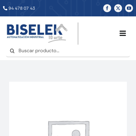
Saltar
94 478 07 43
al
contenido
Togg
Navig
Buscar:
INICIO
NOSOTROS
SERVICIOS
TIENDA
NOTICIAS