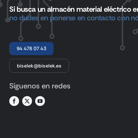
Si busca un almacén material eléctrico en
no dudes en ponerse en contacto con no
94 478 07 43
biselek@biselek.es
Síguenos en redes