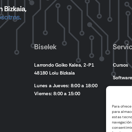
 Bizkaia,
sotros.
Biselek
Servi
Larrondo Goiko Kalea, 2-P1
Cursos
48180 Loiu Bizkaia
Softwar
Lunes a Jueves: 8:00 a 18:00
Producto
Viernes: 8:00 a 15:00
Para ofrece
para almace
estas tecn
navegación o
consentimie