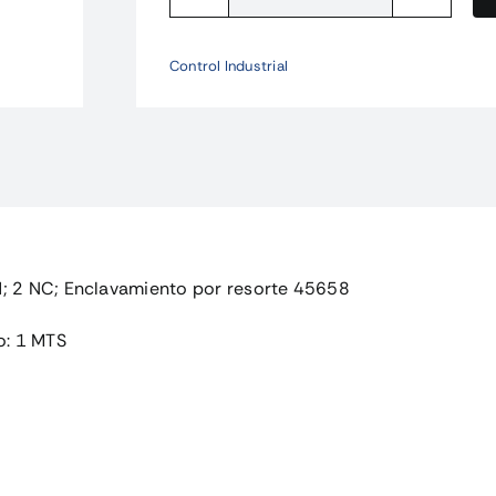
LS-
S02-
230AFT-
Control Industrial
ZBZ/X
Interruptor
de
posición
de
s
cantidad
d; 2 NC; Enclavamiento por resorte 45658
o: 1 MTS