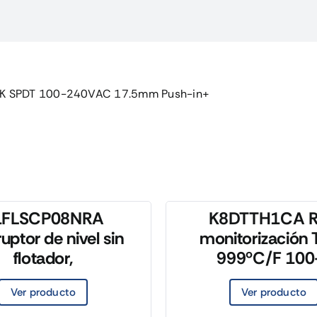
100K
SPDT
100-
240VAC
cantidad
0K SPDT 100-240VAC 17.5mm Push-in+
1FLSCP08NRA
K8DTTH1CA R
ruptor de nivel sin
monitorización 
flotador,
999ºC/F 100
Ver producto
Ver producto