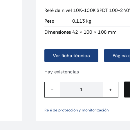
Relé de nivel 10K-100K SPDT 100-24
Peso
0,113 kg
Dimensiones
42 × 100 × 108 mm
Ver ficha técnica
Página 
Hay existencias
K8DTLS1CA
Relé
de
Relé de protección y monitorización
nivel
10K-