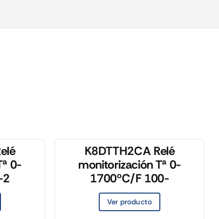
elé
K8DTTH2CA Relé
Tª 0-
monitorización Tª 0-
-2
1700ºC/F 100-
Ver producto