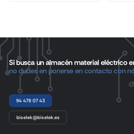
Si busca un almacén material eléctrico en
no dudes en ponerse en contacto con no
94 478 07 43
biselek@biselek.es