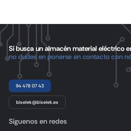
Si busca un almacén material eléctrico en
no dudes en ponerse en contacto con no
94 478 07 43
biselek@biselek.es
Síguenos en redes