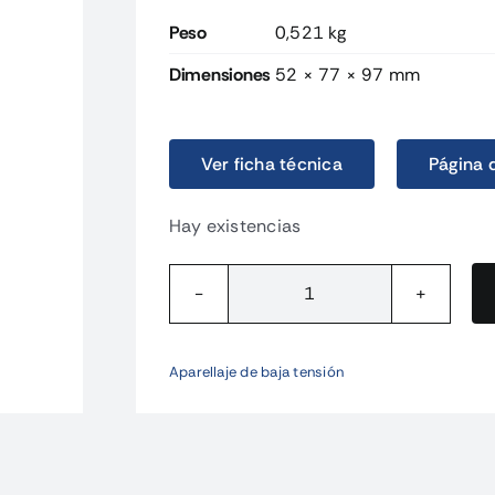
Peso
0,521 kg
Dimensiones
52 × 77 × 97 mm
Ver ficha técnica
Página 
Hay existencias
J7KN3224
15KW
/
Aparellaje de baja tensión
32A
/
AC3
cantidad