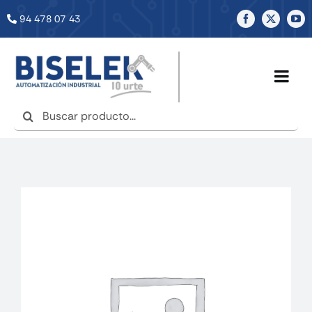
Saltar
94 478 07 43
al
contenido
Togg
Navig
Buscar:
INICIO
NOSOTROS
SERVICIOS
TIENDA
NOTICIAS