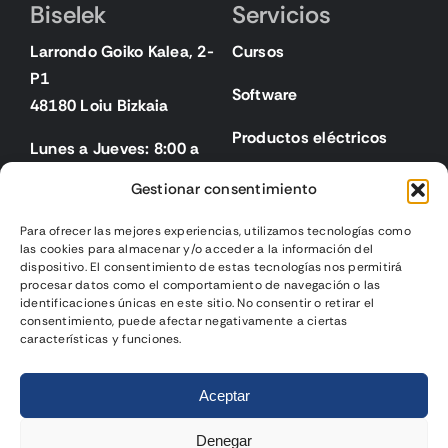
Biselek
Servicios
Larrondo Goiko Kalea, 2-
Cursos
P1
Software
48180 Loiu Bizkaia
Productos eléctricos
Lunes a Jueves: 8:00 a
18:00
Gestionar consentimiento
Viernes: 8:00 a 15:00
Para ofrecer las mejores experiencias, utilizamos tecnologías como
las cookies para almacenar y/o acceder a la información del
Legal
dispositivo. El consentimiento de estas tecnologías nos permitirá
procesar datos como el comportamiento de navegación o las
identificaciones únicas en este sitio. No consentir o retirar el
Aviso legal
consentimiento, puede afectar negativamente a ciertas
características y funciones.
Política de privacidad
2024 | Biselek Integración SL |
Página web diseñada
por
Política de cookies
Aceptar
Gurenet Teknologia
Condiciones de venta
Denegar