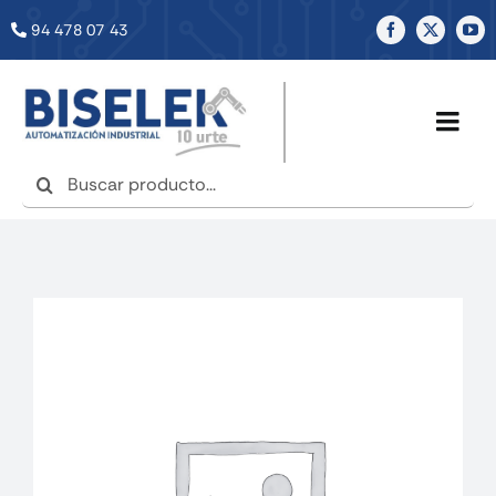
Saltar
94 478 07 43
al
contenido
Togg
Navig
Buscar:
INICIO
NOSOTROS
SERVICIOS
TIENDA
NOTICIAS