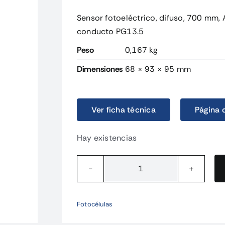
Sensor fotoeléctrico, difuso, 700 mm, 
conducto PG13.5
Peso
0,167 kg
Dimensiones
68 × 93 × 95 mm
Ver ficha técnica
Página 
Hay existencias
E3JMDS70M4TGOMS.
Sensor
fotoeléctrico,
Fotocélulas
difuso,