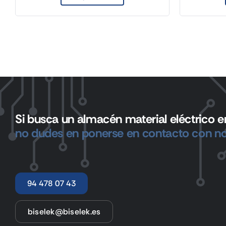
Si busca un almacén material eléctrico en
no dudes en ponerse en contacto con no
94 478 07 43
biselek@biselek.es