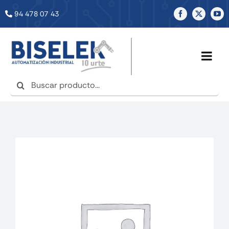
Saltar
94 478 07 43
al
contenido
Togg
Navig
Buscar:
INICIO
NOSOTROS
SERVICIOS
TIENDA
NOTICIAS