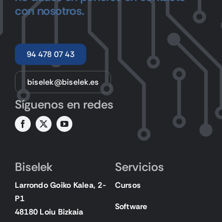
con nosotros.
94 478 07 43
biselek@biselek.es
Síguenos en redes
Biselek
Servicios
Larrondo Goiko Kalea, 2-
Cursos
P1
Software
48180 Loiu Bizkaia