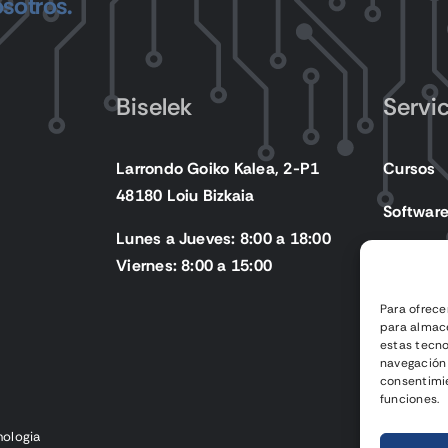
sotros.
Biselek
Servi
Larrondo Goiko Kalea, 2-P1
Cursos
48180 Loiu Bizkaia
Softwar
Lunes a Jueves: 8:00 a 18:00
Producto
Viernes: 8:00 a 15:00
Para ofrece
para almace
estas tecn
navegación o
consentimie
funciones.
nologia