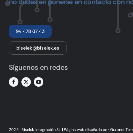
no dudes en ponerse en contacto con no
94 478 07 43
biselek@biselek.es
Síguenos en redes
2025 | Biselek Integración SL |
Página web diseñada
por Gurenet Tek