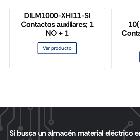
DILM1000-XHI11-SI
Contactos auxiliares; 1
10
NO + 1
Conta
Ver producto
Si busca un almacén material eléctrico en