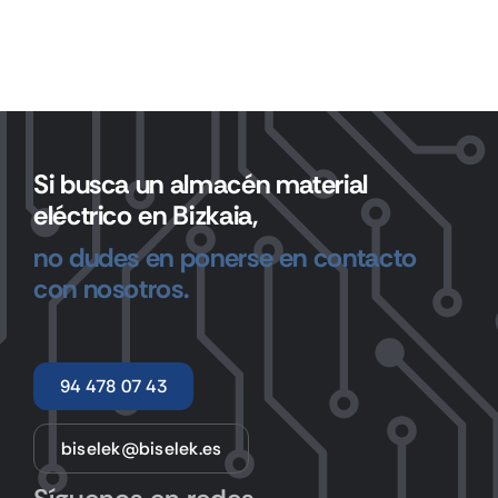
Si busca un almacén material
eléctrico en Bizkaia,
no dudes en ponerse en contacto
con nosotros.
94 478 07 43
biselek@biselek.es