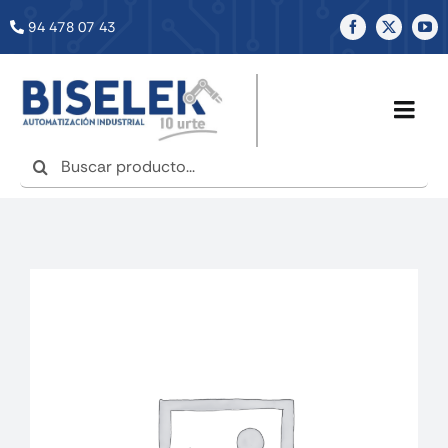
Saltar
94 478 07 43
al
contenido
Togg
Navig
Buscar:
INICIO
NOSOTROS
SERVICIOS
TIENDA
NOTICIAS