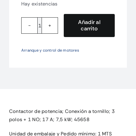
Hay existencias
Añadir al
carrito
DILM17-
10(230V50HZ,240V60HZ)
Contactor
Arranque y control de motores
de
potenc
cantidad
Contactor de potencia; Conexión a tornillo; 3
polos + 1 NO; 17 A; 7,5 kW; 45658
Unidad de embalaje y Pedido mínimo: 1 MTS