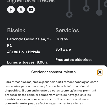
Síguenos en redes
Biselek
Servicios
Larrondo Goiko Kalea, 2-
Cursos
P1
Software
48180 Loiu Bizkaia
Productos eléctricos
Lunes a Jueves: 8:00 a
18:00
Gestionar consentimiento
Viernes: 8:00 a 15:00
Para ofrecer las mejores experiencias, utilizamos tecnologías como
las cookies para almacenar y/o acceder a la información del
Legal
dispositivo. El consentimiento de estas tecnologías nos permitirá
procesar datos como el comportamiento de navegación o las
identificaciones únicas en este sitio. No consentir o retirar el
Aviso legal
consentimiento, puede afectar negativamente a ciertas