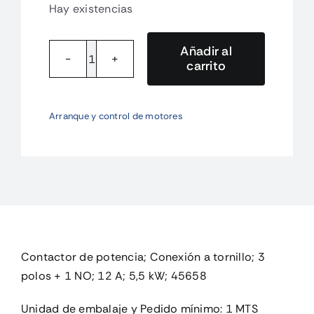
Hay existencias
Añadir al
carrito
DILM12-
10(220V50/60HZ)
Contactor
Arranque y control de motores
de
potencia;
Co
cantidad
Contactor de potencia; Conexión a tornillo; 3
polos + 1 NO; 12 A; 5,5 kW; 45658
Unidad de embalaje y Pedido mínimo: 1 MTS