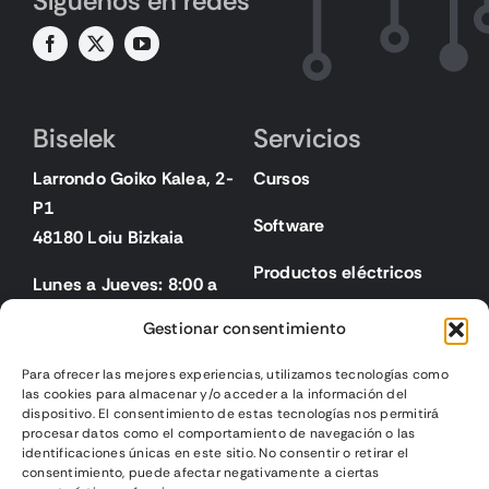
Síguenos en redes
Biselek
Servicios
Larrondo Goiko Kalea, 2-
Cursos
P1
Software
48180 Loiu Bizkaia
Productos eléctricos
Lunes a Jueves: 8:00 a
18:00
Gestionar consentimiento
Viernes: 8:00 a 15:00
Para ofrecer las mejores experiencias, utilizamos tecnologías como
las cookies para almacenar y/o acceder a la información del
Legal
dispositivo. El consentimiento de estas tecnologías nos permitirá
procesar datos como el comportamiento de navegación o las
identificaciones únicas en este sitio. No consentir o retirar el
Aviso legal
consentimiento, puede afectar negativamente a ciertas