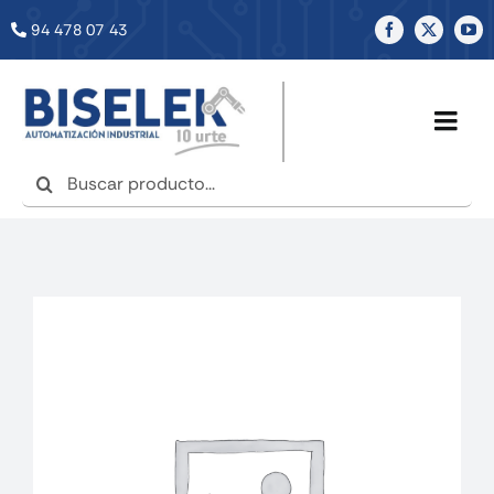
Saltar
94 478 07 43
al
contenido
Togg
Navig
Buscar:
INICIO
NOSOTROS
SERVICIOS
TIENDA
NOTICIAS