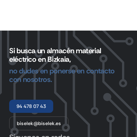
Si busca un almacén material
eléctrico en Bizkaia,
no dudes en ponerse en contacto
con nosotros.
94 478 07 43
biselek@biselek.es