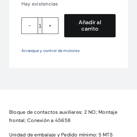
Hay existencias
Añadir al
carrito
DILA-
XHI20
Bloque
Arranque y control de motores
de
contactos
auxiliares;
2
NO;
cantidad
Bloque de contactos auxiliares; 2 NO; Montaje
frontal; Conexión a 45658
Unidad de embalaje y Pedido mínimo: 5 MTS