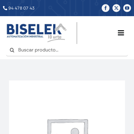
Saltar
94 478 07 43
al
contenido
Togg
Navig
Buscar:
INICIO
NOSOTROS
SERVICIOS
TIENDA
NOTICIAS