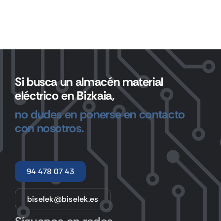
Si busca un almacén material
eléctrico en Bizkaia,
no dudes en ponerse en contacto
con nosotros.
94 478 07 43
biselek@biselek.es