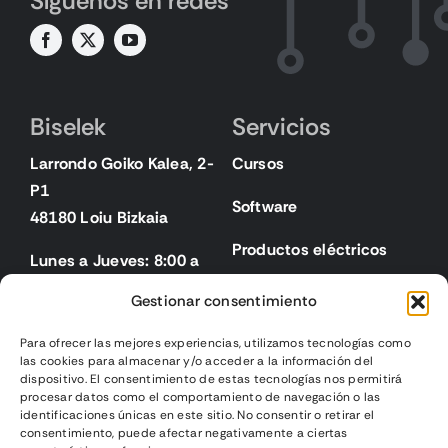
Síguenos en redes
Biselek
Servicios
Larrondo Goiko Kalea, 2-
Cursos
P1
Software
48180 Loiu Bizkaia
Productos eléctricos
Lunes a Jueves: 8:00 a
18:00
Gestionar consentimiento
Viernes: 8:00 a 15:00
Para ofrecer las mejores experiencias, utilizamos tecnologías como
las cookies para almacenar y/o acceder a la información del
Legal
dispositivo. El consentimiento de estas tecnologías nos permitirá
procesar datos como el comportamiento de navegación o las
identificaciones únicas en este sitio. No consentir o retirar el
Aviso legal
consentimiento, puede afectar negativamente a ciertas