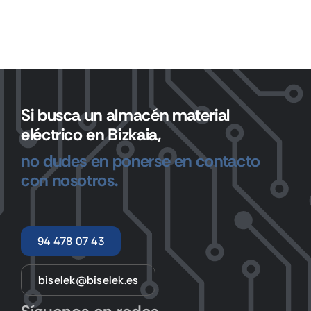
Si busca un almacén material
eléctrico en Bizkaia,
no dudes en ponerse en contacto
con nosotros.
94 478 07 43
biselek@biselek.es