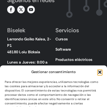
Síguenos en redes
Biselek
Servicios
Larrondo Goiko Kalea, 2-
Cursos
P1
Software
48180 Loiu Bizkaia
Productos eléctricos
Lunes a Jueves: 8:00 a
18:00
Gestionar consentimiento
Viernes: 8:00 a 15:00
Para ofrecer las mejores experiencias, utilizamos tecnologías como
las cookies para almacenar y/o acceder a la información del
Legal
dispositivo. El consentimiento de estas tecnologías nos permitirá
procesar datos como el comportamiento de navegación o las
identificaciones únicas en este sitio. No consentir o retirar el
Aviso legal
consentimiento, puede afectar negativamente a ciertas