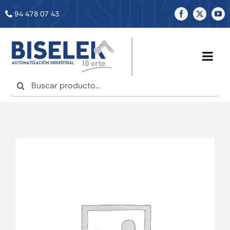
Saltar
94 478 07 43
al
contenido
Togg
Navig
Buscar:
INICIO
NOSOTROS
SERVICIOS
TIENDA
NOTICIAS