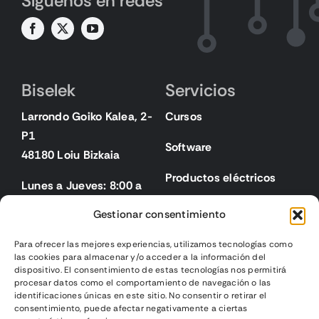
Síguenos en redes
Biselek
Servicios
Larrondo Goiko Kalea, 2-
Cursos
P1
Software
48180 Loiu Bizkaia
Productos eléctricos
Lunes a Jueves: 8:00 a
18:00
Gestionar consentimiento
Viernes: 8:00 a 15:00
Para ofrecer las mejores experiencias, utilizamos tecnologías como
las cookies para almacenar y/o acceder a la información del
Legal
dispositivo. El consentimiento de estas tecnologías nos permitirá
procesar datos como el comportamiento de navegación o las
identificaciones únicas en este sitio. No consentir o retirar el
Aviso legal
consentimiento, puede afectar negativamente a ciertas