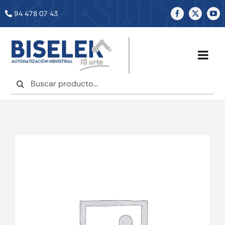
Saltar
94 478 07 43
al
contenido
Togg
Navig
Buscar:
INICIO
NOSOTROS
SERVICIOS
TIENDA
NOTICIAS