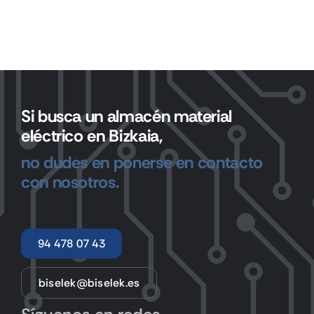
Si busca un almacén material
eléctrico en Bizkaia,
no dudes en ponerse en contacto
con nosotros.
94 478 07 43
biselek@biselek.es