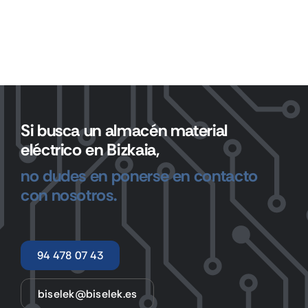
Si busca un almacén material
eléctrico en Bizkaia,
no dudes en ponerse en contacto
con nosotros.
94 478 07 43
biselek@biselek.es