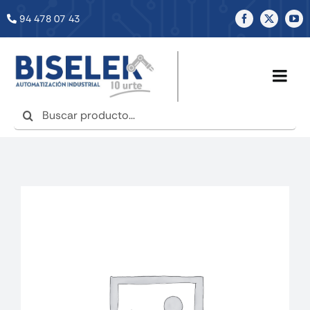
Saltar
94 478 07 43
al
contenido
Togg
Navig
Buscar:
INICIO
NOSOTROS
SERVICIOS
TIENDA
NOTICIAS