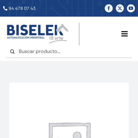
Saltar
94 478 07 43
al
contenido
Togg
Navig
Buscar:
INICIO
NOSOTROS
SERVICIOS
TIENDA
NOTICIAS