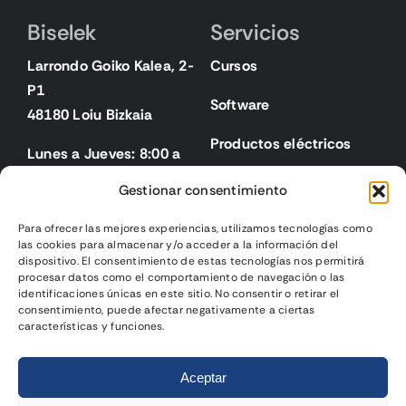
Biselek
Servicios
Larrondo Goiko Kalea, 2-
Cursos
P1
Software
48180 Loiu Bizkaia
Productos eléctricos
Lunes a Jueves: 8:00 a
18:00
Gestionar consentimiento
Viernes: 8:00 a 15:00
Para ofrecer las mejores experiencias, utilizamos tecnologías como
las cookies para almacenar y/o acceder a la información del
Legal
dispositivo. El consentimiento de estas tecnologías nos permitirá
procesar datos como el comportamiento de navegación o las
identificaciones únicas en este sitio. No consentir o retirar el
Aviso legal
consentimiento, puede afectar negativamente a ciertas
características y funciones.
Política de privacidad
2025 | Biselek Integración SL |
Página web diseñada
por
Política de cookies
Aceptar
Gurenet Teknologia