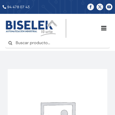
Saltar
94 478 07 43
al
contenido
Togg
Navig
Buscar:
INICIO
NOSOTROS
SERVICIOS
TIENDA
NOTICIAS