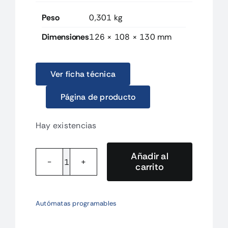
Peso
0,301 kg
Dimensiones
126 × 108 × 130 mm
Ver ficha técnica
Página de producto
Hay existencias
Añadir al
carrito
CJ2MCPU33.1
CPU
Ethernet
Autómatas programables
20K
pasos