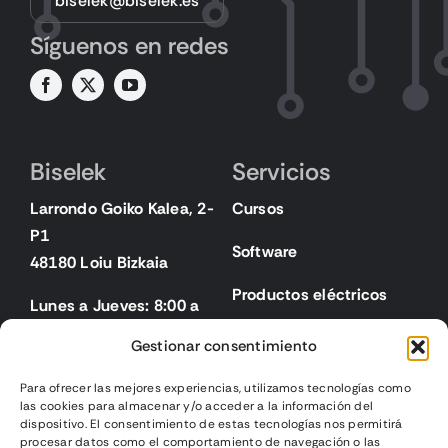
biselek@biselek.es
Síguenos en redes
Biselek
Servicios
Larrondo Goiko Kalea, 2-
Cursos
P1
Software
48180 Loiu Bizkaia
Productos eléctricos
Lunes a Jueves: 8:00 a
18:00
Gestionar consentimiento
Viernes: 8:00 a 15:00
Para ofrecer las mejores experiencias, utilizamos tecnologías como
las cookies para almacenar y/o acceder a la información del
Legal
dispositivo. El consentimiento de estas tecnologías nos permitirá
procesar datos como el comportamiento de navegación o las