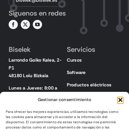
biselek@biselek.es
Síguenos en redes
Biselek
Servicios
Larrondo Goiko Kalea, 2-
Cursos
P1
Software
48180 Loiu Bizkaia
Productos eléctricos
Lunes a Jueves: 8:00 a
18:00
Gestionar consentimiento
Viernes: 8:00 a 15:00
Para ofrecer las mejores experiencias, utilizamos tecnologías como
las cookies para almacenar y/o acceder a la información del
Legal
dispositivo. El consentimiento de estas tecnologías nos permitirá
procesar datos como el comportamiento de navegación o las