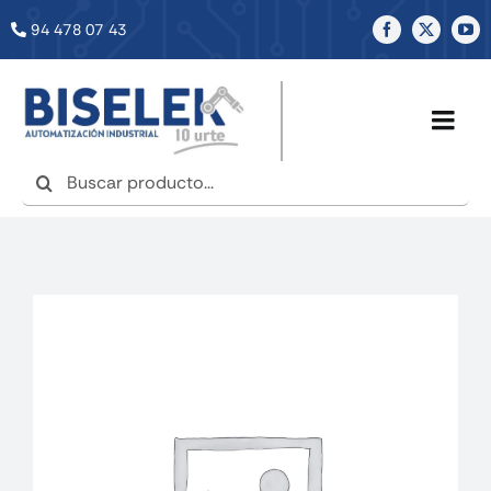
Saltar
94 478 07 43
al
contenido
Togg
Navig
Buscar:
INICIO
NOSOTROS
SERVICIOS
TIENDA
NOTICIAS