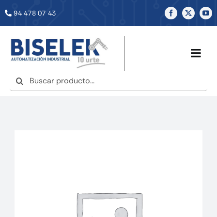
Saltar
94 478 07 43
al
contenido
Togg
Navig
Buscar:
INICIO
NOSOTROS
SERVICIOS
TIENDA
NOTICIAS