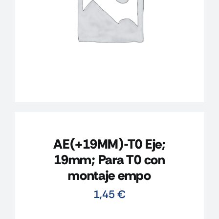
CONTACTO
MI CUENTA
CARRITO
AE(+19MM)-T0 Eje;
19mm; Para T0 con
montaje empo
1,45
€