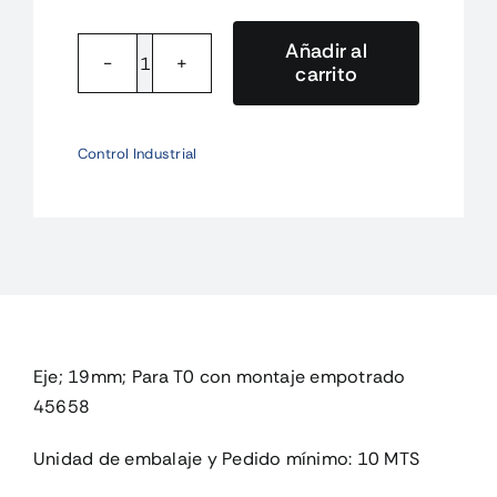
Añadir al
carrito
AE(+19MM)-
T0
Eje;
Control Industrial
19mm;
Para
T0
con
montaje
empo
cantidad
Eje; 19mm; Para T0 con montaje empotrado
45658
Unidad de embalaje y Pedido mínimo: 10 MTS