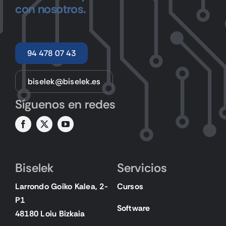
con nosotros.
94 478 07 43
biselek@biselek.es
Síguenos en redes
Biselek
Servicios
Larrondo Goiko Kalea, 2-
Cursos
P1
Software
48180 Loiu Bizkaia