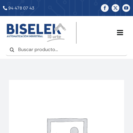
Saltar
94 478 07 43
al
contenido
Togg
Navig
Buscar:
INICIO
NOSOTROS
SERVICIOS
TIENDA
NOTICIAS