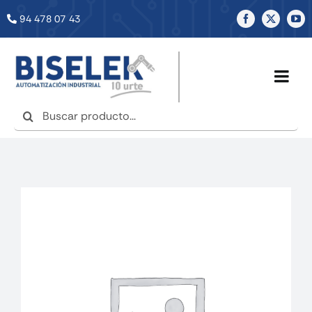
Saltar
94 478 07 43
al
contenido
Togg
Navig
Buscar:
INICIO
NOSOTROS
SERVICIOS
TIENDA
NOTICIAS