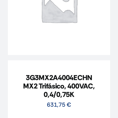
CONTACTO
MI CUENTA
CARRITO
3G3MX2A4004ECHN
MX2 Trifásico, 400VAC,
0,4/0,75K
631,75
€