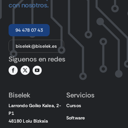
con nosotros.
94 478 07 43
biselek@biselek.es
Síguenos en redes
Biselek
Servicios
Larrondo Goiko Kalea, 2-
Cursos
P1
Software
48180 Loiu Bizkaia