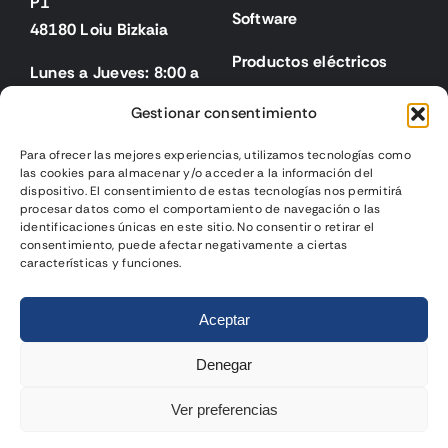
P1
Software
48180 Loiu Bizkaia
Productos eléctricos
Lunes a Jueves: 8:00 a
18:00
Gestionar consentimiento
Viernes: 8:00 a 15:00
Para ofrecer las mejores experiencias, utilizamos tecnologías como
las cookies para almacenar y/o acceder a la información del
Legal
dispositivo. El consentimiento de estas tecnologías nos permitirá
procesar datos como el comportamiento de navegación o las
identificaciones únicas en este sitio. No consentir o retirar el
Aviso legal
consentimiento, puede afectar negativamente a ciertas
características y funciones.
Política de privacidad
2024 | Biselek Integración SL |
Página web diseñada
por
Política de cookies
Aceptar
Gurenet Teknologia
Condiciones de venta
Denegar
Ver preferencias