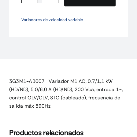
Variador
M1
Variadores de velocidad variable
AC,
0,7/1,1
kW
(HD/ND),
5
cantidad
3G3M1-AB007 Variador M1 AC, 0,7/1,1 kW
(HD/ND), 5,0/6,0 A (HD/ND), 200 Vca, entrada 1~,
control OLV/CLV, STO (cableado), frecuencia de
salida máx 590Hz
Productos relacionados