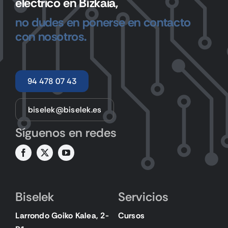
eléctrico en Bizkaia,
no dudes en ponerse en contacto
con nosotros.
94 478 07 43
biselek@biselek.es
Síguenos en redes
Biselek
Servicios
Larrondo Goiko Kalea, 2-
Cursos