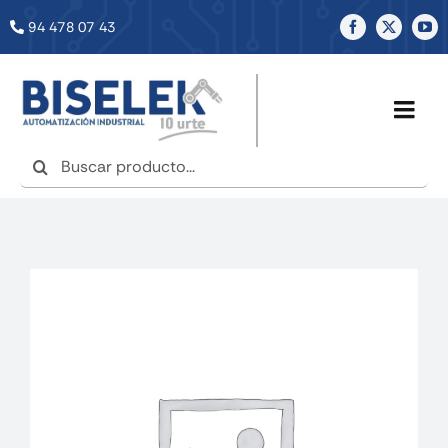
Saltar
94 478 07 43
al
contenido
Togg
Navig
Buscar:
INICIO
NOSOTROS
SERVICIOS
TIENDA
NOTICIAS