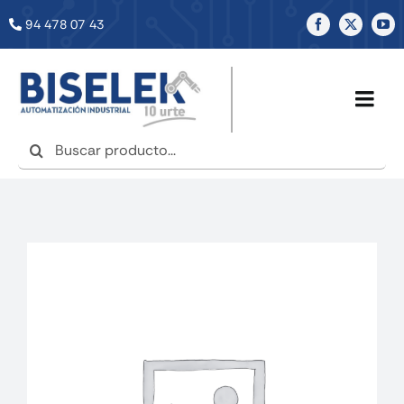
Saltar
94 478 07 43
al
contenido
Togg
Navig
Buscar:
INICIO
NOSOTROS
SERVICIOS
TIENDA
NOTICIAS