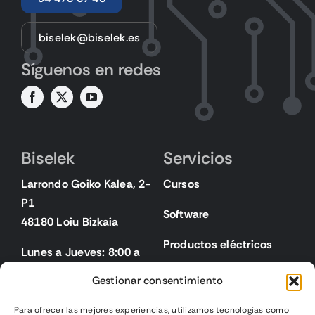
biselek@biselek.es
Síguenos en redes
Biselek
Servicios
Larrondo Goiko Kalea, 2-
Cursos
P1
Software
48180 Loiu Bizkaia
Productos eléctricos
Lunes a Jueves: 8:00 a
18:00
Gestionar consentimiento
Viernes: 8:00 a 15:00
Para ofrecer las mejores experiencias, utilizamos tecnologías como