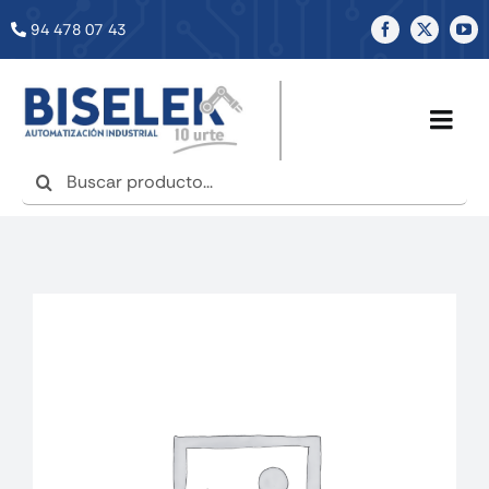
Saltar
94 478 07 43
al
contenido
Togg
Navig
Buscar:
INICIO
NOSOTROS
SERVICIOS
TIENDA
NOTICIAS