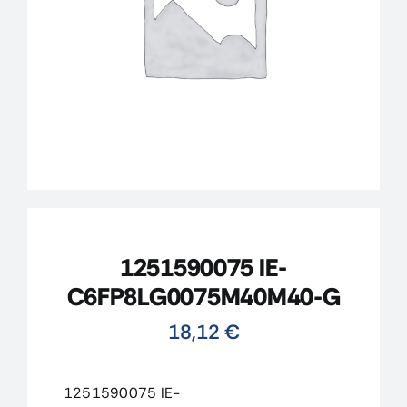
CONTACTO
MI CUENTA
CARRITO
1251590075 IE-
C6FP8LG0075M40M40-G
18,12
€
1251590075 IE-