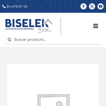
Saltar
94 478 07 43
al
contenido
Togg
Navig
Buscar:
INICIO
NOSOTROS
SERVICIOS
TIENDA
NOTICIAS