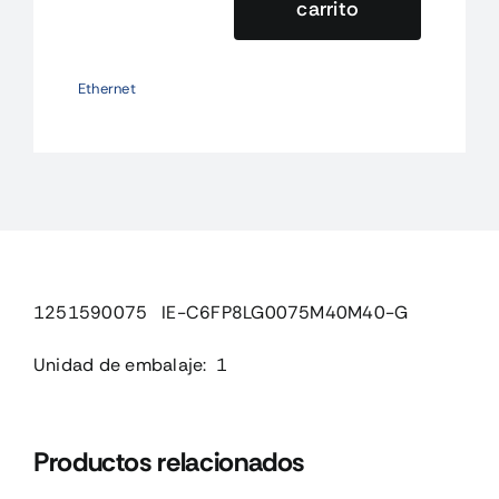
carrito
1251590075
IE-
C6FP8LG0075M40M40-
Ethernet
G
cantidad
1251590075 IE-C6FP8LG0075M40M40-G
Unidad de embalaje: 1
Productos relacionados