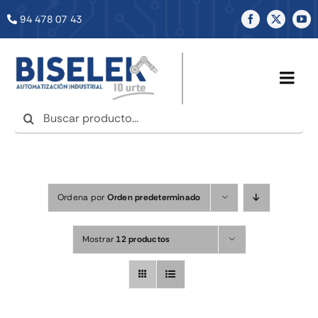
Saltar
94 478 07 43
al
contenido
Togg
Navig
Buscar:
INICIO
NOSOTROS
Ordena por
Orden predeterminado
SERVICIOS
Mostrar
12 productos
TIENDA
NOTICIAS