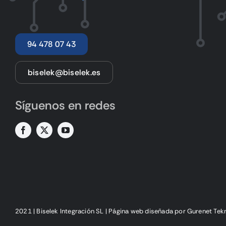
94 478 07 43
biselek@biselek.es
Síguenos en redes
2021 | Biselek Integración SL |
Página web diseñada
por Gurenet Tek