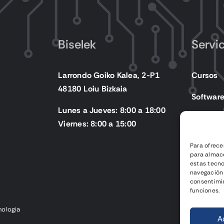
Biselek
Servi
Larrondo Goiko Kalea, 2-P1
Cursos
48180 Loiu Bizkaia
Softwar
Lunes a Jueves: 8:00 a 18:00
Producto
Viernes: 8:00 a 15:00
Para ofrece
para almace
estas tecn
navegación o
consentimie
funciones.
nologia
A