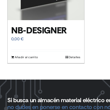
NB-DESIGNER
0,00
€
Añadir al carrito
Detalles
Si busca un almacén material eléctrico en
no dudes en ponerse en contacto con no